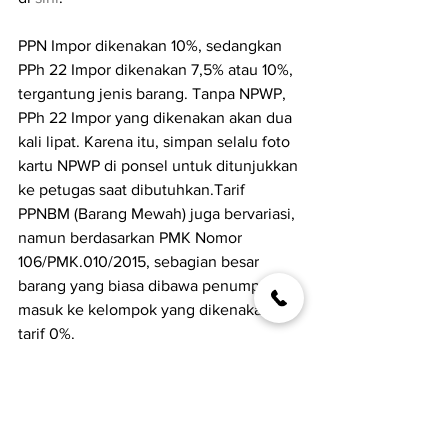
PPN Impor dikenakan 10%, sedangkan 
PPh 22 Impor dikenakan 7,5% atau 10%, 
tergantung jenis barang. Tanpa NPWP, 
PPh 22 Impor yang dikenakan akan dua 
kali lipat. Karena itu, simpan selalu foto 
kartu NPWP di ponsel untuk ditunjukkan 
ke petugas saat dibutuhkan.Tarif 
PPNBM (Barang Mewah) juga bervariasi, 
namun berdasarkan PMK Nomor 
106/PMK.010/2015, sebagian besar 
barang yang biasa dibawa penumpang 
masuk ke kelompok yang dikenakan 
tarif 0%. 
Harus pintar-pintar berhitung! Jangan 
sampai maksud hati beli lebih murah di 
luar negeri, tapi akhirnya bayar lebih 