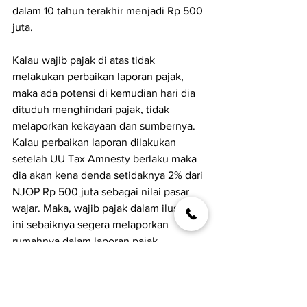
dalam 10 tahun terakhir menjadi Rp 500 
juta.
Kalau wajib pajak di atas tidak 
melakukan perbaikan laporan pajak, 
maka ada potensi di kemudian hari dia 
dituduh menghindari pajak, tidak 
melaporkan kekayaan dan sumbernya. 
Kalau perbaikan laporan dilakukan 
setelah UU Tax Amnesty berlaku maka 
dia akan kena denda setidaknya 2% dari 
NJOP Rp 500 juta sebagai nilai pasar 
wajar. Maka, wajib pajak dalam ilustrasi 
ini sebaiknya segera melaporkan 
rumahnya dalam laporan pajak 
perbaikan.
Draft RUU Tax Amnesty juga mencakup 
klausul tentang 
tax repartiation
. 